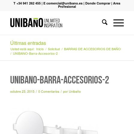
T +34 941 262 455
|
E comercial@unibano.es
|
Donde Comprar
|
Area
Profesional
Últimas entradas
Usted está aquí:
Inicio
/
Solicitud
/
BARRAS DE ACCESORIOS DE BAÑO
/
UNIBANO-Barra-Accesorios-2
UNIBANO-Barra-Accesorios-2
/
/
octubre 23, 2015
0 Comentarios
por
Unibaño