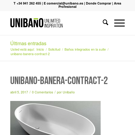
T +34 941 262 455
|
E comercial@unibano.es
|
Donde Comprar
|
Area
Profesional
Últimas entradas
Usted está aquí:
Inicio
/
Solicitud
/
Baños integrados en la suite
/
unibano-banera-contract-2
unibano-banera-contract-2
/
/
abril 5, 2017
0 Comentarios
por
Unibaño