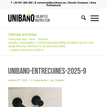
T +34 941 262 455
|
E comercial@unibano.es
|
Donde Comprar
|
Area
Profesional
Últimas entradas
Usted está aquí:
Inicio
/
Solicitud
/
DISEÑO, EQUILIBRIO Y PERSONALIDAD PARA UN BAÑO SUITE CON
ALMA PROPIA. PROYECTO DE ENTRECUINES
/
unibano-entrecuines-2025-9
unibano-entrecuines-2025-9
/
/
octubre 27, 2025
0 Comentarios
por
Unibaño