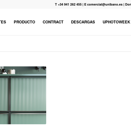
T +34 941 262 455
|
E comercial@unibano.es
|
Don
TES
PRODUCTO
CONTRACT
DESCARGAS
UPHOTOWEEK
!