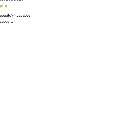
 2016
ecesito? | Lavabos
Lavabos…