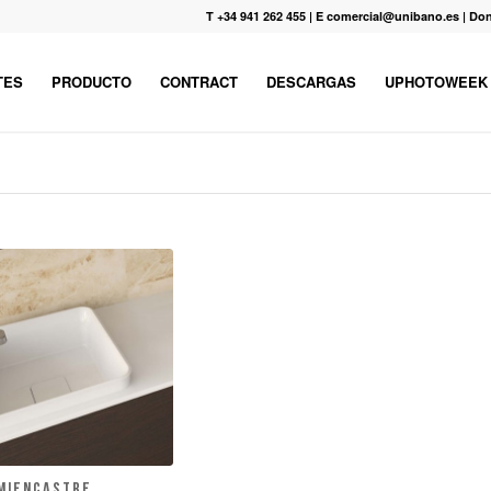
T +34 941 262 455
|
E comercial@unibano.es
|
Don
TES
PRODUCTO
CONTRACT
DESCARGAS
UPHOTOWEEK
miencastre