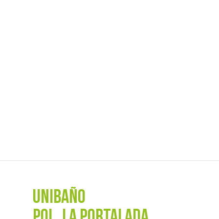
UNIBAÑO
POL. La Portalada,