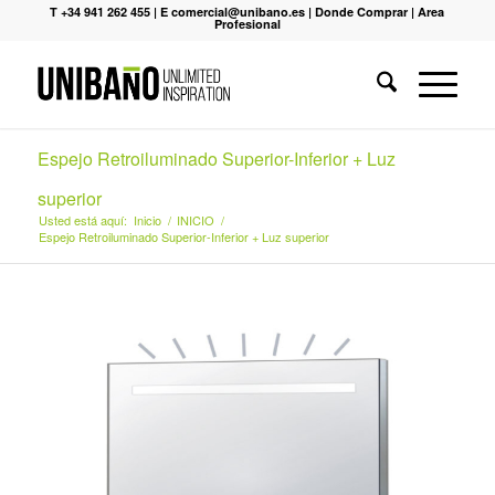
T +34 941 262 455
|
E comercial@unibano.es
|
Donde Comprar
|
Area
Profesional
Espejo Retroiluminado Superior-Inferior + Luz
superior
Usted está aquí:
Inicio
/
INICIO
/
Espejo Retroiluminado Superior-Inferior + Luz superior