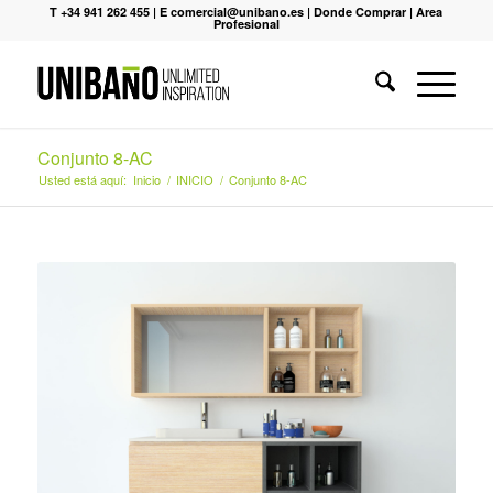
T +34 941 262 455
|
E comercial@unibano.es
|
Donde Comprar
|
Area
Profesional
Conjunto 8-AC
Usted está aquí:
Inicio
/
INICIO
/
Conjunto 8-AC