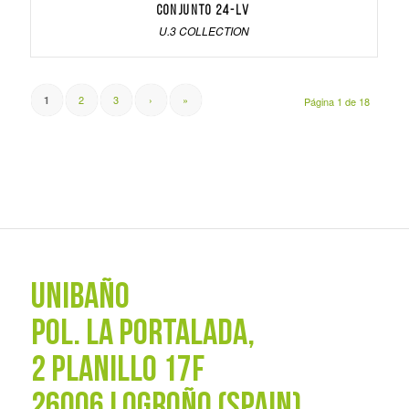
Conjunto 24-LV
U.3 COLLECTION
2
3
›
»
1
Página 1 de 18
UNIBAÑO
POL. La Portalada,
2 PLANILLO 17F
26006 LOGROÑO (SPAIN)