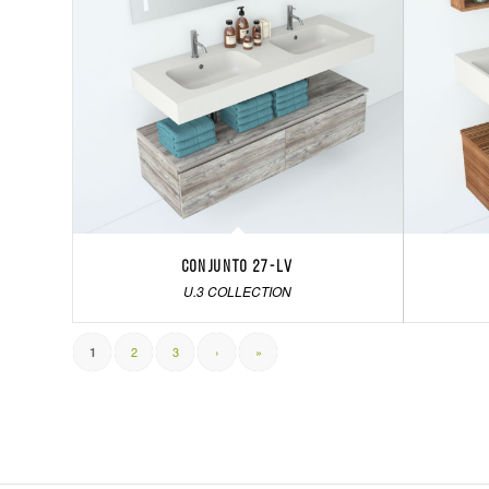
Conjunto 27-LV
U.3 COLLECTION
2
3
›
»
1