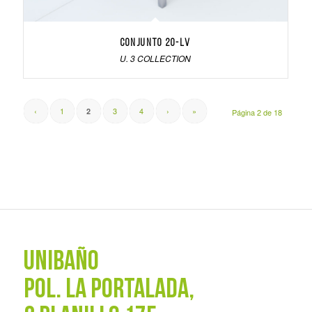
Conjunto 20-LV
U. 3 COLLECTION
‹
1
3
4
›
»
2
Página 2 de 18
UNIBAÑO
POL. La Portalada,