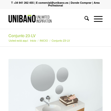
T +34 941 262 455
|
E comercial@unibano.es
|
Donde Comprar
|
Area
Profesional
Conjunto 23-LV
Usted está aquí:
Inicio
/
INICIO
/
Conjunto 23-LV