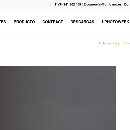
T +34 941 262 455
|
E comercial@unibano.es
|
Don
TES
PRODUCTO
CONTRACT
DESCARGAS
UPHOTOWEEK
Usted está aquí:
Inici