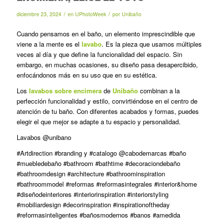
/
/
diciembre 23, 2024
en
UPhotoWeek
por
Unibaño
Cuando pensamos en el baño, un elemento imprescindible que
viene a la mente es el
lavabo
. Es la pieza que usamos múltiples
veces al día y que define la funcionalidad del espacio. Sin
embargo, en muchas ocasiones, su diseño pasa desapercibido,
enfocándonos más en su uso que en su estética.
Los
lavabos sobre encimera
de
Unibaño
combinan a la
perfección funcionalidad y estilo, convirtiéndose en el centro de
atención de tu baño. Con diferentes acabados y formas, puedes
elegir el que mejor se adapte a tu espacio y personalidad.
Lavabos @unibano
#Artdirection #branding y #catalogo @cabodemarcas #baño
#muebledebaño #bathroom #bathtime #decoraciondebaño
#bathroomdesign #architecture #bathroominspiration
#bathroommodel #reformas #reformasintegrales #interior&home
#diseñodeinteriores #interiorinspiration #interiorstyling
#mobiliardesign #decorinspiration #inspirationoftheday
#reformasinteligentes #bañosmodernos #banos #amedida