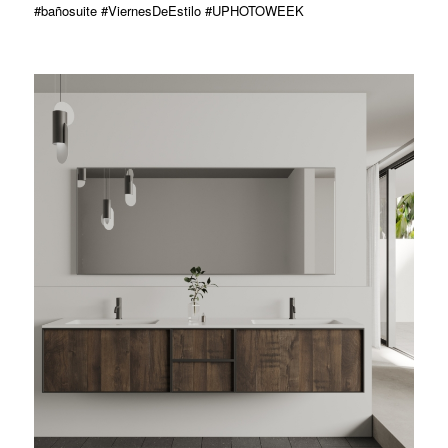
#bañosuite #ViernesDeEstilo #UPHOTOWEEK