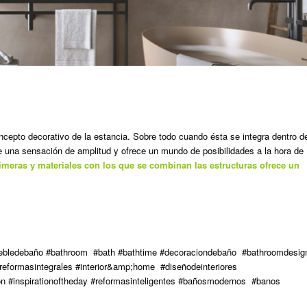
ncepto decorativo de la estancia. Sobre todo cuando ésta se integra dentro d
e una sensación de amplitud y ofrece un mundo de posibilidades a la hora de
imeras y materiales con los que se combinan las estructuras ofrece un
ebledebaño #bathroom #bath #bathtime #decoraciondebaño #bathroomdesig
reformasintegrales #interior&amp;home #diseñodeinteriores
ration #inspirationoftheday #reformasinteligentes #bañosmodernos #banos