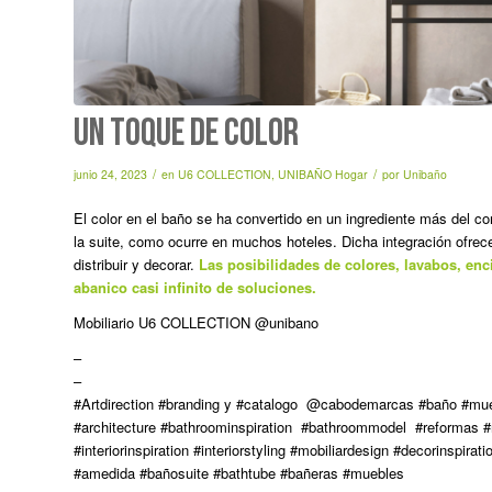
UN TOQUE DE COLOR
/
/
junio 24, 2023
en
U6 COLLECTION
,
UNIBAÑO Hogar
por
Unibaño
El color en el baño se ha convertido en un ingrediente más del co
la suite, como ocurre en muchos hoteles. Dicha integración ofrec
distribuir y decorar.
Las posibilidades de colores, lavabos, enc
abanico casi infinito de soluciones.
Mobiliario U6 COLLECTION @unibano
–
–
#Artdirection #branding y #catalogo @cabodemarcas #baño #mu
#architecture #bathroominspiration #bathroommodel #reformas #
#interiorinspiration #interiorstyling #mobiliardesign #decorinspi
#amedida #bañosuite #bathtube #bañeras #muebles