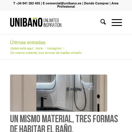
T +34 941 262 455
|
E comercial@unibano.es
|
Donde Comprar
|
Area
Profesional
Últimas entradas
Usted está aquí:
Inicio
/
Instagram
/
Un mismo material, tres formas de habitar el baño.
Un mismo material, tres formas
de habitar el baño.