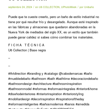
/
/
septiembre 24, 2024
en
U6 COLLECTION
,
UPhotoWeek
por
Unibaño
Puede que te cueste creerlo, pero un baño de estilo industrial no
tiene por qué resultar frío y desangelado. Aunque esté inspirado
en las fábricas y almacenes que quedaron abandonadas en la
Nueva York de mediados del siglo XX, es un estilo que también
puede ganar calidez si sabes cómo combinar los materiales.
F I C H A T É C N I C A
U6 Collection | Base negra
–
–
#Artdirection #branding y #catalogo @cabodemarcas #baño
#muebledebaño #bathroom #bath #bathtime #decoraciondebaño
#bathroomdesign #architecture #bathroominspiration
#bathroommodel #reformas #reformasintegrales #interior&home
#diseñodeinteriores #interiorinspiration #interiorstyling
#mobiliardesign #decorinspiration #inspirationoftheday
#reformasinteligentes #bañosmodernos #banos #amedida