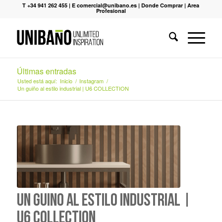
T +34 941 262 455
|
E comercial@unibano.es
|
Donde Comprar
|
Area
Profesional
Últimas entradas
Usted está aquí:
Inicio
/
Instagram
/
Un guiño al estilo industrial | U6 COLLECTION
Un guiño al estilo industrial |
U6 COLLECTION