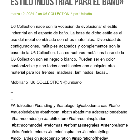
ESTILO INDUSTRIAL PARA EL BAÑO»
/
/
marzo 12, 2024
en
U6 COLLECTION
por
Unibaño
U6 Collection nace con la vocación de evolucionar el estilo
industrial en el espacio de baño. La base de dicho estilo es el
uso del metal combinado con otros materiales. Diversidad de
configuraciones, múltiples acabados y complementos son la
base de la U6 Collection. Las estructuras metálicas base de la
U6 Collection son en negro o blanco. Pueden ser en color
customizable y son todos combinables con cualquier otro
material para los frentes: maderas, laminados, lacas…
Mobiliario U6 COLLECTION @unibano
–
–
#Artdirection #branding y #catalogo @cabodemarcas #baño
#muebledebaño #bathroom #bath #bathtime #decoraciondebaño
#bathroomdesign #architecture #bathroominspiration
#bathroommodel #reformas #reformasintegrales #interior&home
#diseñodeinteriores #interiorinspiration #interiorstyling
#mobiliardesign #decorinspiration #inspirationoftheday