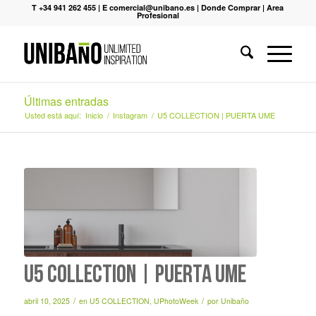
T +34 941 262 455
|
E comercial@unibano.es
|
Donde Comprar
|
Area
Profesional
Últimas entradas
Usted está aquí:
Inicio
/
Instagram
/
U5 COLLECTION | PUERTA UME
U5 COLLECTION | PUERTA UME
/
/
abril 10, 2025
en
U5 COLLECTION
,
UPhotoWeek
por
Unibaño