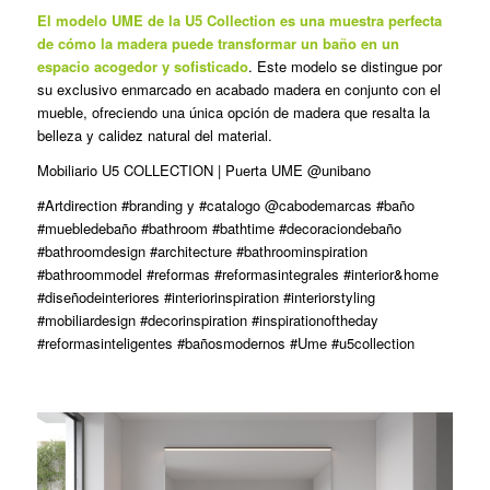
El modelo UME de la U5 Collection es una muestra perfecta
de cómo la madera puede transformar un baño en un
espacio acogedor y sofisticado
. Este modelo se distingue por
su exclusivo enmarcado en acabado madera en conjunto con el
mueble, ofreciendo una única opción de madera que resalta la
belleza y calidez natural del material.
Mobiliario U5 COLLECTION | Puerta UME @unibano
#Artdirection #branding y #catalogo @cabodemarcas #baño
#muebledebaño #bathroom #bathtime #decoraciondebaño
#bathroomdesign #architecture #bathroominspiration
#bathroommodel #reformas #reformasintegrales #interior&home
#diseñodeinteriores #interiorinspiration #interiorstyling
#mobiliardesign #decorinspiration #inspirationoftheday
#reformasinteligentes #bañosmodernos #Ume #u5collection