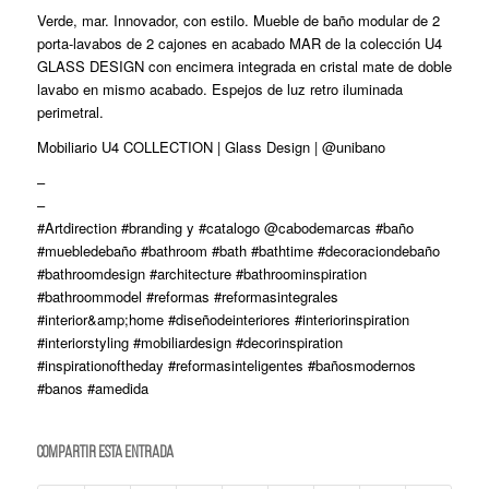
Verde, mar. Innovador, con estilo. Mueble de baño modular de 2
porta-lavabos de 2 cajones en acabado MAR de la colección U4
GLASS DESIGN con encimera integrada en cristal mate de doble
lavabo en mismo acabado. Espejos de luz retro iluminada
perimetral.
Mobiliario U4 COLLECTION | Glass Design | @unibano
–
–
#Artdirection #branding y #catalogo @cabodemarcas #baño
#muebledebaño #bathroom #bath #bathtime #decoraciondebaño
#bathroomdesign #architecture #bathroominspiration
#bathroommodel #reformas #reformasintegrales
#interior&amp;home #diseñodeinteriores #interiorinspiration
#interiorstyling #mobiliardesign #decorinspiration
#inspirationoftheday #reformasinteligentes #bañosmodernos
#banos #amedida
Compartir esta entrada