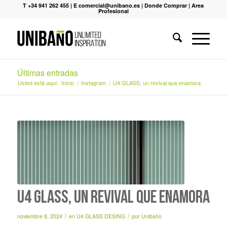
T +34 941 262 455
|
E comercial@unibano.es
|
Donde Comprar
|
Area
Profesional
Últimas entradas
Usted está aquí:
Inicio
/
Instagram
/
U4 GLASS, un revival que enamora
U4 GLASS, un revival que enamora
/
/
noviembre 8, 2024
en
U4 GLASS DESING
por
Unibaño