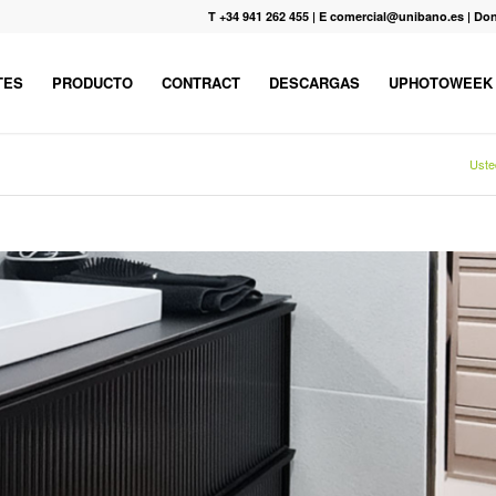
T +34 941 262 455
|
E comercial@unibano.es
|
Don
TES
PRODUCTO
CONTRACT
DESCARGAS
UPHOTOWEEK
Uste