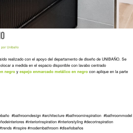
ÑO
por
Unibaño
a sido realizado con el apoyo del departamento de diseño de UNIBAÑO. Se
ocar a medida en el espacio disponible con lavabo centrado
 en negro
y
espejo enmarcado metálico en negro
con aplique en la parte
baño #bathroomdesign #architecture #bathroominspiration #bathroommodel
einteriores #interiorinspiration #interiorstyling #decorinspiration
r #trends #inspire #modernbathroom #diseñobaños