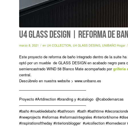
U4 GLASS DESIGN | REFORMA DE BA
/
/
marzo 8, 2021
en
U4 COLLECTION
,
U4 GLASS DESING
,
UNIBAÑO Hogar
Este proyecto de reforma de baño integrado dentro de la suite h
optó por un mueble de GLASS DESIGN en acabado negro para col
semiencastrado WIND 58 Blanco Mate acompañado por
grifería
central.
Descúbrelo en nuestra website > www.unibano.es
——————————————————
Proyecto #Artdirection #branding y #catalogo @cabodemarcas
——————————————————
#baño #muebledebaño #bathroom #bath #bathtime #decoracionde
#newprojects #reformas #reformasintegrales #interior&home #diseñod
#inspirationoftheday #interiorsblogger #u4collection #homedeco