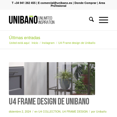
T +34 941 262 455
|
E comercial@unibano.es
|
Donde Comprar
|
Area
Profesional
Últimas entradas
Usted está aquí:
Inicio
/
Instagram
/
U4 Frame design de Unibaño
U4 Frame design de Unibaño
/
/
diciembre 2, 2024
en
U4 COLLECTION
,
U4 FRAME DESIGN
por
Unibaño