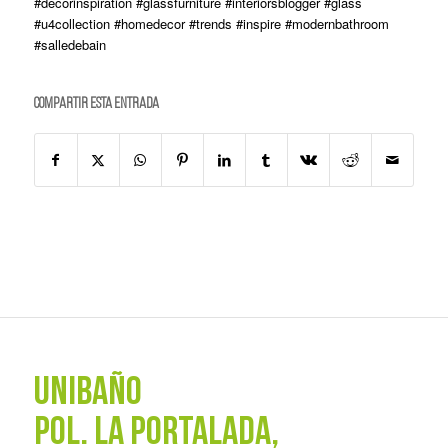
#decorinspiration #glassfurniture #interiorsblogger #glass
#u4collection #homedecor #trends #inspire #modernbathroom
#salledebain
Compartir esta entrada
UNIBAÑO
POL. La Portalada,