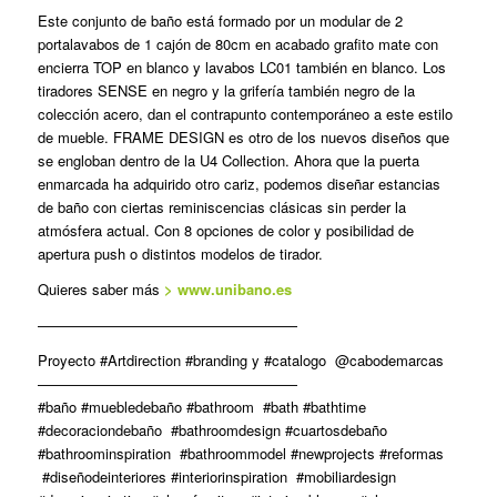
Este conjunto de baño está formado por un modular de 2
portalavabos de 1 cajón de 80cm en acabado grafito mate con
encierra TOP en blanco y lavabos LC01 también en blanco. Los
tiradores SENSE en negro y la grifería también negro de la
colección acero, dan el contrapunto contemporáneo a este estilo
de mueble. FRAME DESIGN es otro de los nuevos diseños que
se engloban dentro de la U4 Collection. Ahora que la puerta
enmarcada ha adquirido otro cariz, podemos diseñar estancias
de baño con ciertas reminiscencias clásicas sin perder la
atmósfera actual. Con 8 opciones de color y posibilidad de
apertura push o distintos modelos de tirador.
Quieres saber más
> www.unibano.es
——————————————————
Proyecto #Artdirection #branding y #catalogo @cabodemarcas
——————————————————
#baño #muebledebaño #bathroom #bath #bathtime
#decoraciondebaño #bathroomdesign #cuartosdebaño
#bathroominspiration #bathroommodel #newprojects #reformas
#diseñodeinteriores #interiorinspiration #mobiliardesign