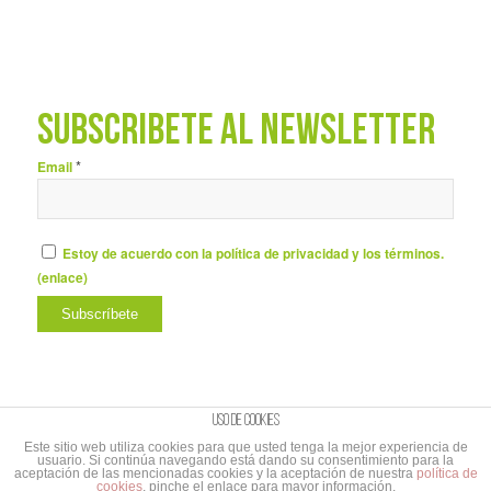
SUBSCRÍBETE AL NEWSLETTER
*
Email
Estoy de acuerdo con la política de privacidad y los términos.
(
enlace
)
Uso de cookies
Este sitio web utiliza cookies para que usted tenga la mejor experiencia de
usuario. Si continúa navegando está dando su consentimiento para la
© Copyright - UNIBAÑO |
Aviso Legal y Política de privacidad
|
Aviso Legal
aceptación de las mencionadas cookies y la aceptación de nuestra
política de
cookies
, pinche el enlace para mayor información.