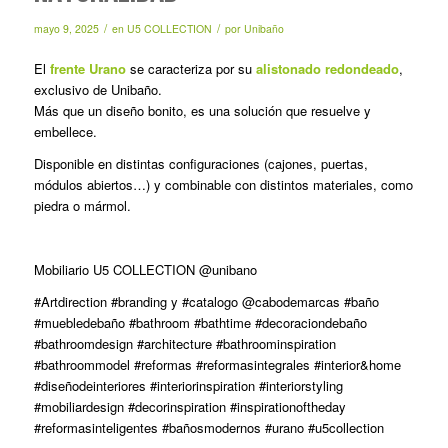
/
/
mayo 9, 2025
en
U5 COLLECTION
por
Unibaño
El
frente Urano
se caracteriza por su
alistonado redondeado
,
exclusivo de Unibaño.
Más que un diseño bonito, es una solución que resuelve y
embellece.
Disponible en distintas configuraciones (cajones, puertas,
módulos abiertos…) y combinable con distintos materiales, como
piedra o mármol.
Mobiliario U5 COLLECTION @unibano
#Artdirection #branding y #catalogo @cabodemarcas #baño
#muebledebaño #bathroom #bathtime #decoraciondebaño
#bathroomdesign #architecture #bathroominspiration
#bathroommodel #reformas #reformasintegrales #interior&home
#diseñodeinteriores #interiorinspiration #interiorstyling
#mobiliardesign #decorinspiration #inspirationoftheday
#reformasinteligentes #bañosmodernos #urano #u5collection