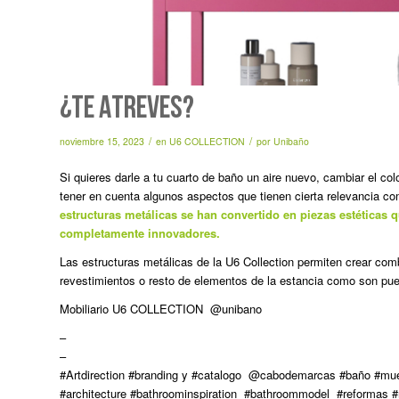
¿TE ATREVES?
/
/
noviembre 15, 2023
en
U6 COLLECTION
por
Unibaño
Si quieres darle a tu cuarto de baño un aire nuevo, cambiar el col
tener en cuenta algunos aspectos que tienen cierta relevancia c
estructuras metálicas se han convertido en piezas estéticas
completamente innovadores.
Las estructuras metálicas de la U6 Collection permiten crear co
revestimientos o resto de elementos de la estancia como son puer
Mobiliario U6 COLLECTION @unibano
–
–
#Artdirection #branding y #catalogo @cabodemarcas #baño #mu
#architecture #bathroominspiration #bathroommodel #reformas #