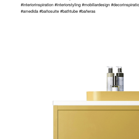
#interiorinspiration #interiorstyling #mobiliardesign #decorinspi
#amedida #bañosuite #bathtube #bañeras