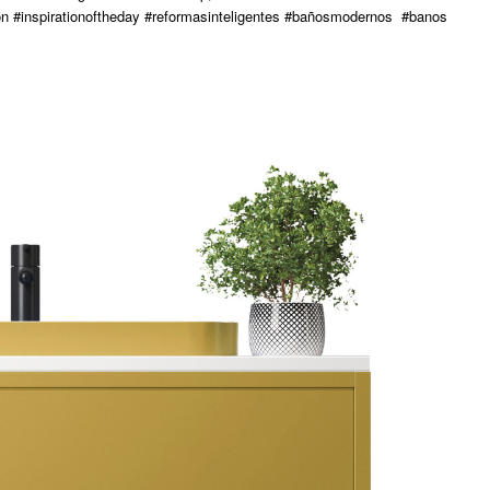
ration #inspirationoftheday #reformasinteligentes #bañosmodernos #banos