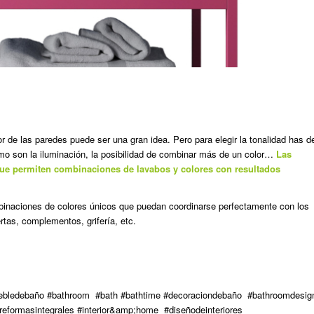
or de las paredes puede ser una gran idea. Pero para elegir la tonalidad has d
omo son la iluminación, la posibilidad de combinar más de un color…
Las
 que permiten combinaciones de lavabos y colores con resultados
mbinaciones de colores únicos que puedan coordinarse perfectamente con los
tas, complementos, grifería, etc.
ebledebaño #bathroom #bath #bathtime #decoraciondebaño #bathroomdesig
reformasintegrales #interior&amp;home #diseñodeinteriores