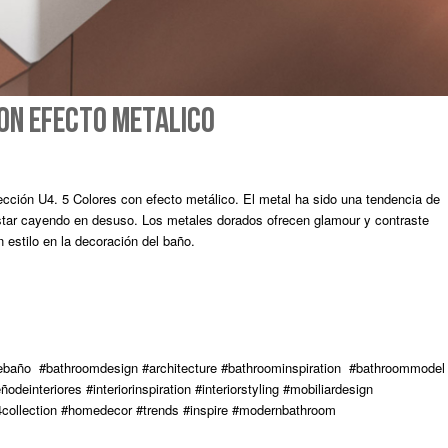
con efecto metálico
ción U4. 5 Colores con efecto metálico. El metal ha sido una tendencia de
 estar cayendo en desuso. Los metales dorados ofrecen glamour y contraste
estilo en la decoración del baño.
baño #bathroomdesign #architecture #bathroominspiration #bathroommodel
einteriores #interiorinspiration #interiorstyling #mobiliardesign
#u4collection #homedecor #trends #inspire #modernbathroom