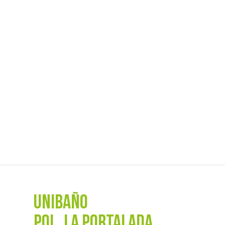
UNIBAÑO
POL. La Portalada,