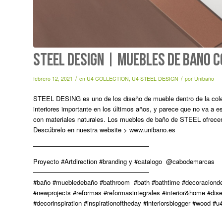
STEEL DESIGN | Muebles de baño 
/
/
febrero 12, 2021
en
U4 COLLECTION
,
U4 STEEL DESIGN
por
Unibaño
STEEL DESING es uno de los diseño de mueble dentro de la colec
interiores importante en los últimos años, y parece que no va a
con materiales naturales. Los muebles de baño de STEEL ofrecen 
Descúbrelo en nuestra website > www.unibano.es
——————————————————
Proyecto #Artdirection #branding y #catalogo @cabodemarcas
——————————————————
#baño #muebledebaño #bathroom #bath #bathtime #decoracionde
#newprojects #reformas #reformasintegrales #interior&home #diseñod
#decorinspiration #inspirationoftheday #interiorsblogger #wood 