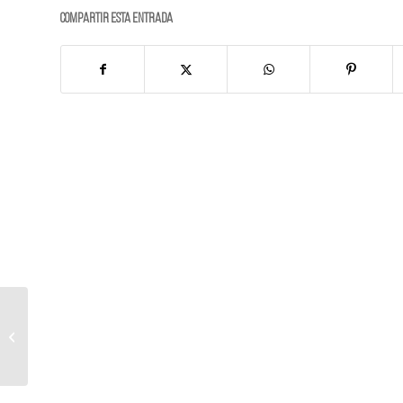
Compartir esta entrada
STEEL DESIGN |
muebles de baño efecto
metal