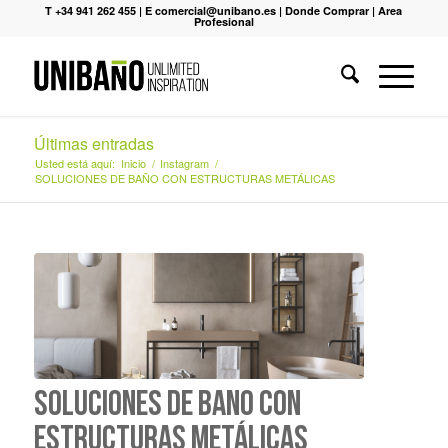
T +34 941 262 455
|
E comercial@unibano.es
|
Donde Comprar
|
Area
Profesional
Últimas entradas
Usted está aquí:
Inicio
/
Instagram
/
SOLUCIONES DE BAÑO CON ESTRUCTURAS METÁLICAS
SOLUCIONES DE BAÑO CON
ESTRUCTURAS METÁLICAS