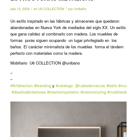
/
/
julio 12, 2024
en
U6 COLLECTION
por
Unibaño
Un estilo inspirado en las fábricas y almacenes que quedaron
abandonadas en Nueva York de mediados del siglo XX. Un estilo
que gana calidez al combinarlo con madera. Los muebles de
formas
puras siguen ocupando
un lugar privilegiado en
los
baños. El carácter minimalista de los muebles
forma el tándem
perfecto con materiales como la madera.
Mobiliario U6 COLLECTION @unibano
–
–
#Artdirection
#branding
y
#catalogo
@cabodemarcas
#baño
#muebled
#diseñodeinteriores
#interiorinspiration
#interiorstyling
#mobiliardesign