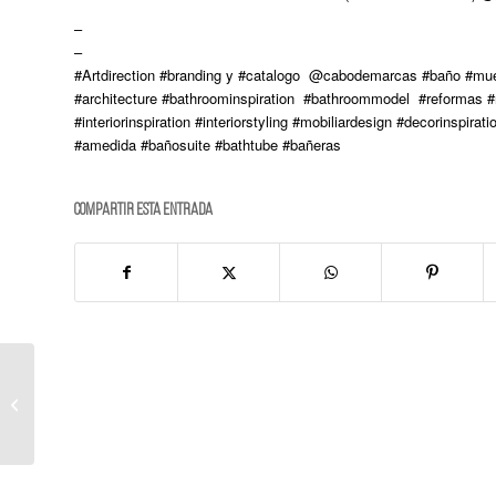
–
–
#Artdirection #branding y #catalogo @cabodemarcas #baño #mu
#architecture #bathroominspiration #bathroommodel #reformas #
#interiorinspiration #interiorstyling #mobiliardesign #decorinspi
#amedida #bañosuite #bathtube #bañeras
Compartir esta entrada
APERTURA UBIKA