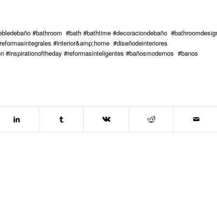
ebledebaño #bathroom #bath #bathtime #decoraciondebaño #bathroomdesig
reformasintegrales #interior&amp;home #diseñodeinteriores
ration #inspirationoftheday #reformasinteligentes #bañosmodernos #banos