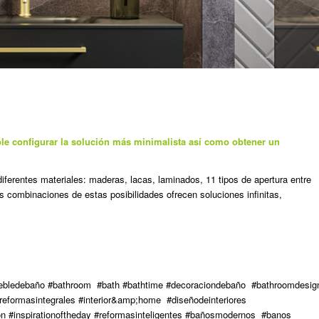
ble configurar la solución más minimalista así como obtener un
ferentes materiales: maderas, lacas, laminados, 11 tipos de apertura entre
s combinaciones de estas posibilidades ofrecen soluciones infinitas,
ebledebaño #bathroom #bath #bathtime #decoraciondebaño #bathroomdesig
reformasintegrales #interior&amp;home #diseñodeinteriores
ration #inspirationoftheday #reformasinteligentes #bañosmodernos #banos