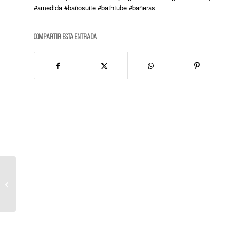
#amedida #bañosuite #bathtube #bañeras
Compartir esta entrada
APUESTA AL BLANCO