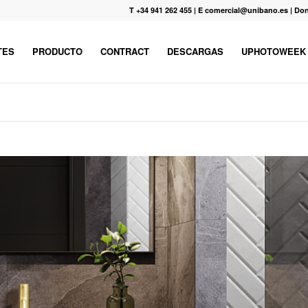
T +34 941 262 455
|
E comercial@unibano.es
|
Don
TES
PRODUCTO
CONTRACT
DESCARGAS
UPHOTOWEEK