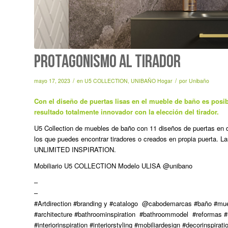
PROTAGONISMO AL TIRADOR
/
/
mayo 17, 2023
en
U5 COLLECTION
,
UNIBAÑO Hogar
por
Unibaño
Con el diseño de puertas lisas en el mueble de baño es posi
resultado totalmente innovador con la elección del tirador.
U5 Collection de muebles de baño con 11 diseños de puertas en di
los que puedes encontrar tiradores o creados en propia puerta. La
UNLIMITED INSPIRATION.
Mobiliario U5 COLLECTION Modelo ULISA @unibano
–
–
#Artdirection #branding y #catalogo @cabodemarcas #baño #mu
#architecture #bathroominspiration #bathroommodel #reformas #
#interiorinspiration #interiorstyling #mobiliardesign #decorinspi