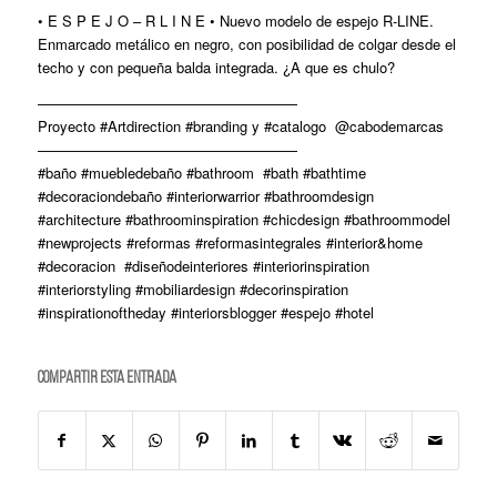
• E S P E J O – R L I N E • Nuevo modelo de espejo R-LINE.
Enmarcado metálico en negro, con posibilidad de colgar desde el
techo y con pequeña balda integrada. ¿A que es chulo?
——————————————————
Proyecto #Artdirection #branding y #catalogo @cabodemarcas
——————————————————
#baño #muebledebaño #bathroom #bath #bathtime
#decoraciondebaño #interiorwarrior #bathroomdesign
#architecture #bathroominspiration #chicdesign #bathroommodel
#newprojects #reformas #reformasintegrales #interior&home
#decoracion #diseñodeinteriores #interiorinspiration
#interiorstyling #mobiliardesign #decorinspiration
#inspirationoftheday #interiorsblogger #espejo #hotel
Compartir esta entrada