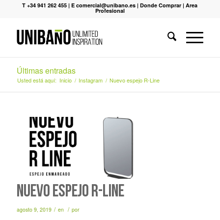
T +34 941 262 455
|
E comercial@unibano.es
|
Donde Comprar
|
Area
Profesional
Últimas entradas
Usted está aquí:
Inicio
/
Instagram
/
Nuevo espejo R-Line
Nuevo espejo R-Line
/
/
agosto 9, 2019
en
por