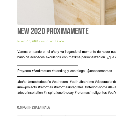
NEW 2020 Próximamente
/
/
febrero 15, 2020
en
por
Unibaño
Vamos entrando en el año y va llegando el momento de hacer nue
baño de acabados exquisitos con máxima personalización. ¿qué
——————————————————
Proyecto #Artdirection #branding y #catalogo @cabodemarcas
——————————————————
#baño #muebledebaño #bathroom #bath #bathtime #decoracionde
#newprojects #reformas #reformasintegrales #interior&home #lavand
#decorinspiration #inspirationoftheday #reformasinteligentes 
Compartir esta entrada