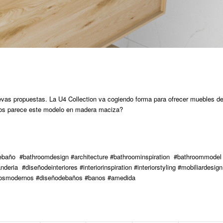
vas propuestas. La U4 Collection va cogiendo forma para ofrecer muebles d
 os parece este modelo en madera maciza?
baño #bathroomdesign #architecture #bathroominspiration #bathroommodel
eria #diseñodeinteriores #interiorinspiration #interiorstyling #mobiliardesign
#bañosmodernos #diseñodebaños #banos #amedida