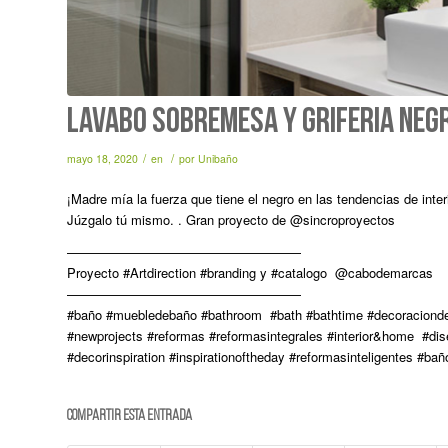
LAVABO SOBREMESA Y GRIFERÍA NEGR
/
/
mayo 18, 2020
en
por
Unibaño
¡Madre mía la fuerza que tiene el negro en las tendencias de int
Júzgalo tú mismo. . Gran proyecto de @sincroproyectos
——————————————————
Proyecto #Artdirection #branding y #catalogo @cabodemarcas
——————————————————
#baño #muebledebaño #bathroom #bath #bathtime #decoracionde
#newprojects #reformas #reformasintegrales #interior&home #diseño
#decorinspiration #inspirationoftheday #reformasinteligentes 
Compartir esta entrada