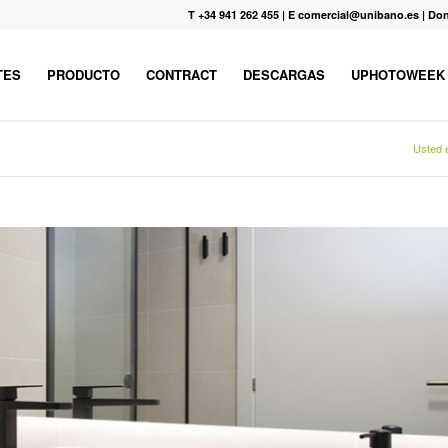
T +34 941 262 455
|
E comercial@unibano.es
|
Don
TES
PRODUCTO
CONTRACT
DESCARGAS
UPHOTOWEEK
Usted e