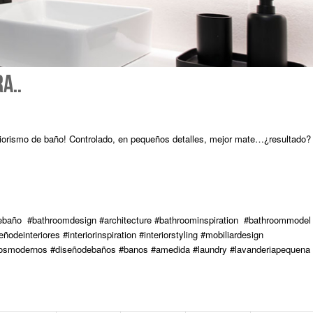
A..
eriorismo de baño! Controlado, en pequeños detalles, mejor mate…¿resultado?
baño #bathroomdesign #architecture #bathroominspiration #bathroommodel
deinteriores #interiorinspiration #interiorstyling #mobiliardesign
#bañosmodernos #diseñodebaños #banos #amedida #laundry #lavanderiapequena