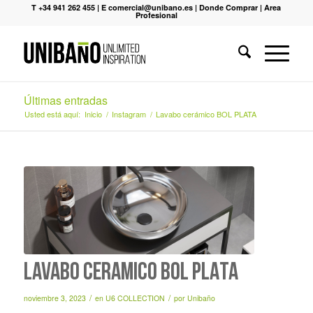
T +34 941 262 455
|
E comercial@unibano.es
|
Donde Comprar
|
Area
Profesional
Últimas entradas
Usted está aquí:
Inicio
/
Instagram
/
Lavabo cerámico BOL PLATA
Lavabo cerámico BOL PLATA
/
/
noviembre 3, 2023
en
U6 COLLECTION
por
Unibaño