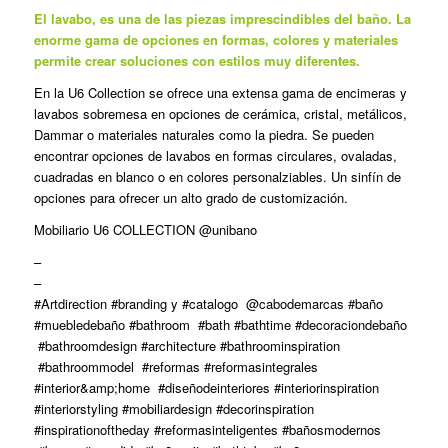
El lavabo, es una de las piezas imprescindibles del baño. La
enorme gama de opciones en formas, colores y materiales
permite crear soluciones con estilos muy diferentes.
En la U6 Collection se ofrece una extensa gama de encimeras y
lavabos sobremesa en opciones de cerámica, cristal, metálicos,
Dammar o materiales naturales como la piedra. Se pueden
encontrar opciones de lavabos en formas circulares, ovaladas,
cuadradas en blanco o en colores personalziables. Un sinfín de
opciones para ofrecer un alto grado de customización.
Mobiliario U6 COLLECTION @unibano
–
–
#Artdirection #branding y #catalogo @cabodemarcas #baño
#muebledebaño #bathroom #bath #bathtime #decoraciondebaño
#bathroomdesign #architecture #bathroominspiration
#bathroommodel #reformas #reformasintegrales
#interior&amp;home #diseñodeinteriores #interiorinspiration
#interiorstyling #mobiliardesign #decorinspiration
#inspirationoftheday #reformasinteligentes #bañosmodernos