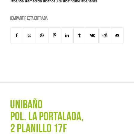
#banos #amedida #bañosuite #bathtube #bañeras
Compartir esta entrada
UNIBAÑO
POL. La Portalada,
2 PLANILLO 17F