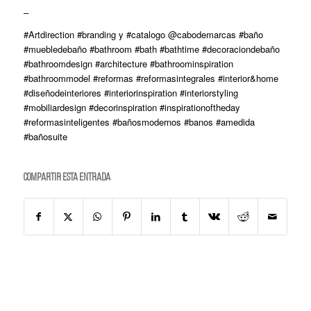
–
#Artdirection #branding y #catalogo @cabodemarcas #baño
#muebledebaño #bathroom #bath #bathtime #decoraciondebaño
#bathroomdesign #architecture #bathroominspiration
#bathroommodel #reformas #reformasintegrales #interior&home
#diseñodeinteriores #interiorinspiration #interiorstyling
#mobiliardesign #decorinspiration #inspirationoftheday
#reformasinteligentes #bañosmodernos #banos #amedida
#bañosuite
Compartir esta entrada