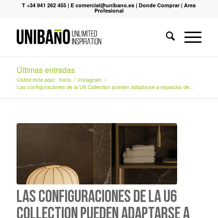
T +34 941 262 455
|
E comercial@unibano.es
|
Donde Comprar
|
Area
Profesional
Últimas entradas
Usted está aquí:
Inicio
/
Instagram
/
Las configuraciones de la U6 Collection pueden adaptarse a espacios de...
Las configuraciones de la U6
Collection pueden adaptarse a