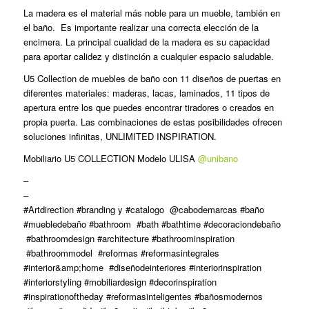
La madera es el material más noble para un mueble, también en
el baño. Es importante realizar una correcta elección de la
encimera. La principal cualidad de la madera es su capacidad
para aportar calidez y distinción a cualquier espacio saludable.
U5 Collection de muebles de baño con 11 diseños de puertas en
diferentes materiales: maderas, lacas, laminados, 11 tipos de
apertura entre los que puedes encontrar tiradores o creados en
propia puerta. Las combinaciones de estas posibilidades ofrecen
soluciones infinitas, UNLIMITED INSPIRATION.
Mobiliario U5 COLLECTION Modelo ULISA
@unibano
–
–
#Artdirection #branding y #catalogo @cabodemarcas #baño
#muebledebaño #bathroom #bath #bathtime #decoraciondebaño
#bathroomdesign #architecture #bathroominspiration
#bathroommodel #reformas #reformasintegrales
#interior&amp;home #diseñodeinteriores #interiorinspiration
#interiorstyling #mobiliardesign #decorinspiration
#inspirationoftheday #reformasinteligentes #bañosmodernos