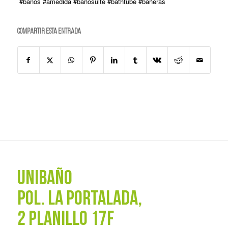
#banos #amedida #bañosuite #bathtube #bañeras
Compartir esta entrada
UNIBAÑO
POL. La Portalada,
2 PLANILLO 17F