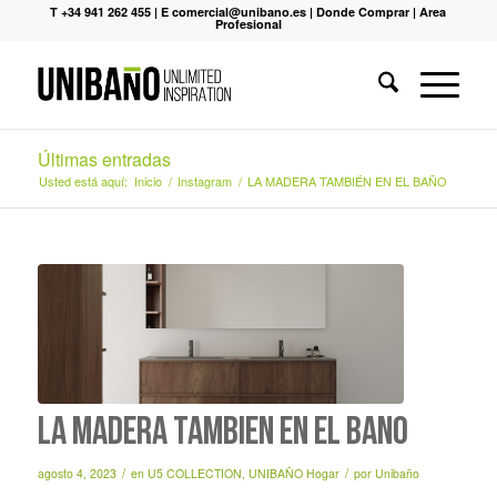
T +34 941 262 455
|
E comercial@unibano.es
|
Donde Comprar
|
Area
Profesional
Últimas entradas
Usted está aquí:
Inicio
/
Instagram
/
LA MADERA TAMBIÉN EN EL BAÑO
LA MADERA TAMBIÉN EN EL BAÑO
/
/
agosto 4, 2023
en
U5 COLLECTION
,
UNIBAÑO Hogar
por
Unibaño