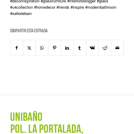
#decorinspiration #glassfurniture #interiorsblogger #glass
#u4collection #homedecor #trends #inspire #modernbathroom
#salledebain
Compartir esta entrada
UNIBAÑO
POL. La Portalada,