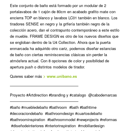
Este conjunto de baño está formado por un modular de 2
portalavabos de 1 cajón de 80cm en acabado grafito mate con
encierra TOP en blanco y lavabos LC01 también en blanco. Los
tiradores SENSE en negro y la grifería también negro de la
colección acero, dan el contrapunto contemporáneo a este estilo
de mueble. FRAME DESIGN es otro de los nuevos diseños que
se engloban dentro de la U4 Collection. Ahora que la puerta
enmarcada ha adquirido otro cariz, podemos diseñar estancias
de baño con ciertas reminiscencias clásicas sin perder la
atmósfera actual. Con 8 opciones de color y posibilidad de
apertura push o distintos modelos de tirador.
Quieres saber más
> www.unibano.es
——————————————————
Proyecto #Artdirection #branding y #catalogo @cabodemarcas
——————————————————
#baño #muebledebaño #bathroom #bath #bathtime
#decoraciondebaño #bathroomdesign #cuartosdebaño
#bathroominspiration #bathroommodel #newprojects #reformas
#diseñodeinteriores #interiorinspiration #mobiliardesign