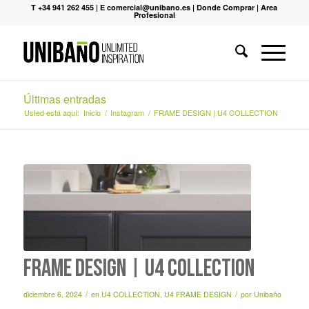
T +34 941 262 455
|
E comercial@unibano.es
|
Donde Comprar
|
Area
Profesional
Últimas entradas
Usted está aquí:
Inicio
/
Instagram
/
FRAME DESIGN | U4 COLLECTION
FRAME DESIGN | U4 COLLECTION
/
/
diciembre 6, 2024
en
U4 COLLECTION
,
U4 FRAME DESIGN
por
Unibaño