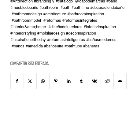
#Artdirection #branding y #catalogo @cabodemarcas #baño
#muebledebaño #bathroom #bath #bathtime #decoraciondebaño
#bathroomdesign #architecture #bathroominspiration
#bathroommodel #reformas #reformasintegrales
#interior&amp;home #diseñodeinteriores #interiorinspiration
#interiorstyling #mobiliardesign #decorinspiration
#inspirationoftheday #reformasinteligentes #bañosmodernos
#banos #amedida #bañosuite #bathtube #bañeras
Compartir esta entrada