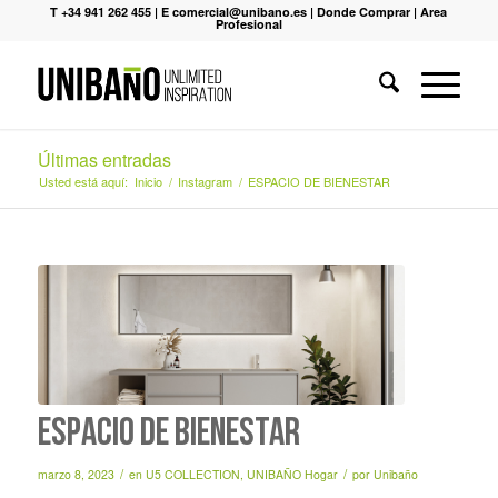
T +34 941 262 455
|
E comercial@unibano.es
|
Donde Comprar
|
Area
Profesional
Últimas entradas
Usted está aquí:
Inicio
/
Instagram
/
ESPACIO DE BIENESTAR
ESPACIO DE BIENESTAR
/
/
marzo 8, 2023
en
U5 COLLECTION
,
UNIBAÑO Hogar
por
Unibaño