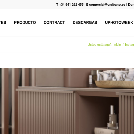
T +34 941 262 455
|
E comercial@unibano.es
|
Don
TES
PRODUCTO
CONTRACT
DESCARGAS
UPHOTOWEEK
Usted está aquí:
Inicio
/
Insta