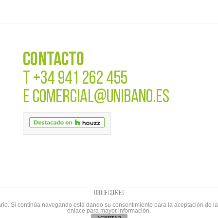
CONTACTO
T
+34 941 262 455
E
COMERCIAL@UNIBANO.ES
Uso de cookies
suario. Si continúa navegando está dando su consentimiento para la aceptación de 
enlace para mayor información.
cripción al Newletter
|
Branding&Comunicación
Cabo de Marcas