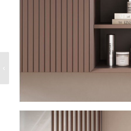
La puerta PL2 | Stripe
de la colección U3
destaca por su diseño
acanalado...