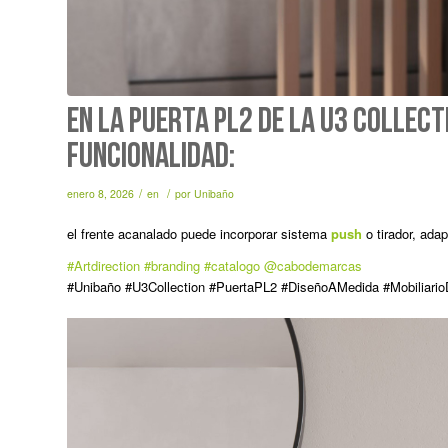
En la puerta PL2 de la U3 Collect
funcionalidad:
/
/
enero 8, 2026
en
por
Unibaño
el frente acanalado puede incorporar sistema
push
o tirador, ada
#Artdirection
#branding
#catalogo
@cabodemarcas
#Unibaño #U3Collection #PuertaPL2 #DiseñoAMedida #Mobiliario