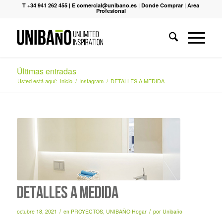
T +34 941 262 455
|
E comercial@unibano.es
|
Donde Comprar
|
Area
Profesional
Últimas entradas
Usted está aquí:
Inicio
/
Instagram
/
DETALLES A MEDIDA
DETALLES A MEDIDA
/
/
octubre 18, 2021
en
PROYECTOS
,
UNIBAÑO Hogar
por
Unibaño