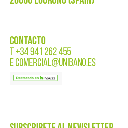
26006 LOGROÑO (SPAIN)
CONTACTO
T
+34 941 262 455
E
COMERCIAL@UNIBANO.ES