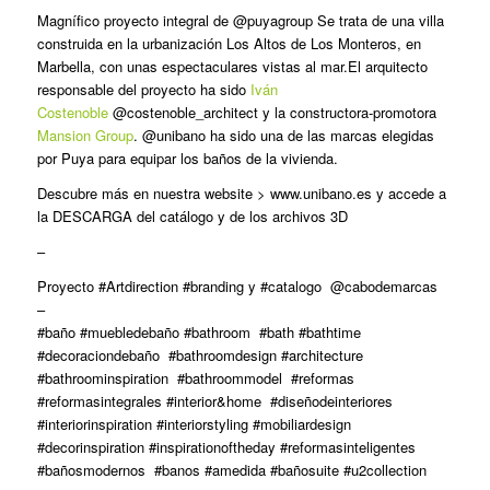
Magnífico proyecto integral de @puyagroup Se trata de una villa
construida en la urbanización Los Altos de Los Monteros, en
Marbella, con unas espectaculares vistas al mar.El arquitecto
responsable del proyecto ha sido
Iván
Costenoble
@costenoble_architect y la constructora-promotora
Mansion Group
. @unibano ha sido una de las marcas elegidas
por Puya para equipar los baños de la vivienda.
Descubre más en nuestra website > www.unibano.es y accede a
la DESCARGA del catálogo y de los archivos 3D
–
Proyecto #Artdirection #branding y #catalogo @cabodemarcas
–
#baño #muebledebaño #bathroom #bath #bathtime
#decoraciondebaño #bathroomdesign #architecture
#bathroominspiration #bathroommodel #reformas
#reformasintegrales #interior&home #diseñodeinteriores
#interiorinspiration #interiorstyling #mobiliardesign
#decorinspiration #inspirationoftheday #reformasinteligentes
#bañosmodernos #banos #amedida #bañosuite #u2collection