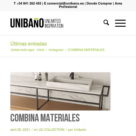
T +34 941 262 455
|
E comercial@unibano.es
|
Donde Comprar
|
Area
Profesional
Últimas entradas
Usted está aquí:
Inicio
/
Instagram
/
COMBINA MATERIALES
COMBINA MATERIALES
/
/
abril 30, 2021
en
U2 COLLECTION
por
Unibaño