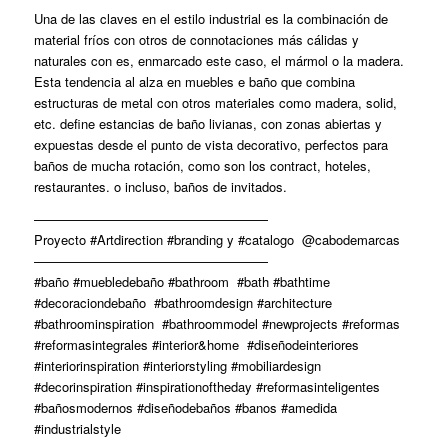
Una de las claves en el estilo industrial es la combinación de
material fríos con otros de connotaciones más cálidas y
naturales con es, enmarcado este caso, el mármol o la madera.
Esta tendencia al alza en muebles e baño que combina
estructuras de metal con otros materiales como madera, solid,
etc. define estancias de baño livianas, con zonas abiertas y
expuestas desde el punto de vista decorativo, perfectos para
baños de mucha rotación, como son los contract, hoteles,
restaurantes. o incluso, baños de invitados.
——————————————————
Proyecto #Artdirection #branding y #catalogo @cabodemarcas
——————————————————
#baño #muebledebaño #bathroom #bath #bathtime
#decoraciondebaño #bathroomdesign #architecture
#bathroominspiration #bathroommodel #newprojects #reformas
#reformasintegrales #interior&home #diseñodeinteriores
#interiorinspiration #interiorstyling #mobiliardesign
#decorinspiration #inspirationoftheday #reformasinteligentes
#bañosmodernos #diseñodebaños #banos #amedida
#industrialstyle