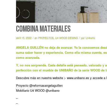
COMBINA MATERIALES
/
/
abril 15, 2022
en
PROYECTOS
,
U4 WOOD DESING
por
Unibaño
ANGELA GUILLÉN
no deja de avanzar. Ya la conocemos desd
suma saber hacer y experiencia. Como ella misma cuenta, est
como avanzada.
Y, no nos sorprende. Cada detalle está pensado, valorado y a
perfección con el mueble de UNIBAÑO de la serie WOOD de l
Descubre más en nuestra website > www.unibano.es y accede a 
Proyecto @reformasangelaguillen
Mobiliario U4 WOOD @unibano
–
–