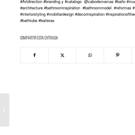
#Artdirection #branding y #catalogo @cabodemarcas #baño #mu
#architecture #bathroominspiration #bathroommodel #reformas #re
#interiorstyling #mobiliardesign #decorinspiration #inspiration
#bathtube #bañeras
Compartir esta entrada
REFORMA U4 WOOD