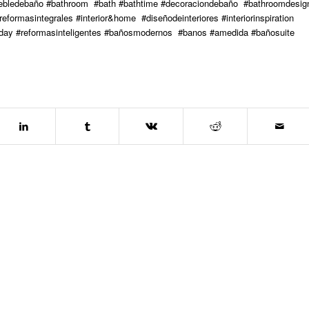
ebledebaño #bathroom #bath #bathtime #decoraciondebaño #bathroomdesig
formasintegrales #interior&home #diseñodeinteriores #interiorinspiration
oftheday #reformasinteligentes #bañosmodernos #banos #amedida #bañosuite