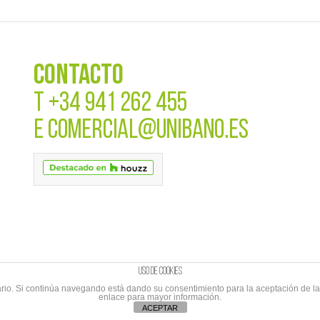
CONTACTO
T
+34 941 262 455
E
COMERCIAL@UNIBANO.ES
Uso de cookies
suario. Si continúa navegando está dando su consentimiento para la aceptación de 
enlace para mayor información.
cripción al Newletter
|
Branding&Comunicación
Cabo de Marcas
ACEPTAR