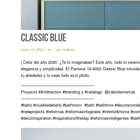
Classic Blue
/
/
enero 16, 2020
en
por
Unibaño
| Color del año 2020. ¿Te lo imaginabas? Este año, todo lo verem
elegancia y simplicidad. El Pantone 19-4052 Classic Blue infunde
tu alrededor y lo veas todo azul pitufo
——————————————————
Proyecto #Artdirection #branding y #catalogo @cabodemarcas
——————————————————
#baño #muebledebaño #bathroom #bath #bathtime #decoracionde
#newprojects #reformas #reformasintegrales #interior&home #contra
#decorinspiration #inspirationoftheday #reformasinteligentes #