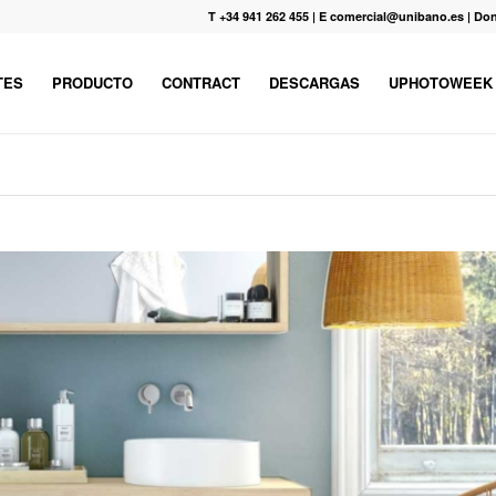
T +34 941 262 455
|
E comercial@unibano.es
|
Don
TES
PRODUCTO
CONTRACT
DESCARGAS
UPHOTOWEEK