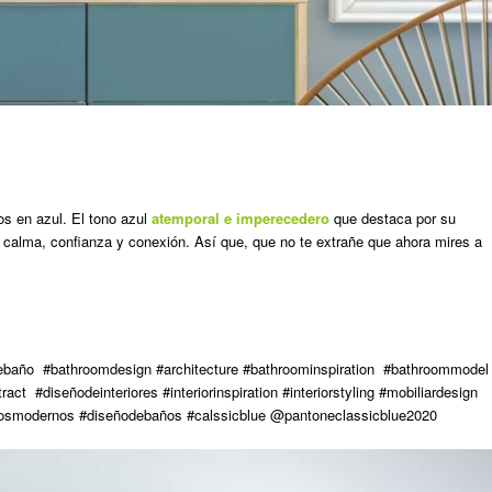
os en azul. El tono azul
atemporal e imperecedero
que destaca por su
 calma, confianza y conexión. Así que, que no te extrañe que ahora mires a
baño #bathroomdesign #architecture #bathroominspiration #bathroommodel
ct #diseñodeinteriores #interiorinspiration #interiorstyling #mobiliardesign
bañosmodernos #diseñodebaños #calssicblue @pantoneclassicblue2020