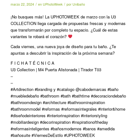
/
/
marzo 22, 2024
en
UPhotoWeek
por
Unibaño
¡No busques más! La UPHOTOWEEK de marzo con la U3
COLLECTION llega cargada de propuestas frescas y modernas
que transformarán por completo tu espacio. ¿Cuál de estas
variantes te robará el corazón?
Cada viernes, una nueva joya de diseño para tu baño. ¿Te
apuntas a descubrir la inspiración de la próxima semana?
F I C H A T É C N I C A
U3 Collection | M4 Puerta Alistonada | Tirador T03
–
–
#Artdirection #branding y #catalogo @cabodemarcas #baño
#muebledebaño #bathroom #bath #bathtime #decoraciondebaño
#bathroomdesign #architecture #bathroominspiration
#bathroommodel #reformas #reformasintegrales #interior&home
#diseñodeinteriores #interiorinspiration #interiorstyling
#mobiliardesign #decorinspiration #inspirationoftheday
#reformasinteligentes #bañosmodernos #banos #amedida
#bañosuite #ViernesDeEstilo #UPHOTOWEEK