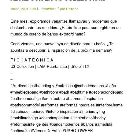
/
/
abril 5, 2024
en
UPhotoWeek
por
Unibaño
Este mes, exploramos variantes llamativas y modernas que
deslumbrarán tus sentidos. ¿Estás listo para sumergirte en un
mundo de diseño de baños extraordinario?
Cada viernes, una nueva joya de diseño para tu baño. ¿Te
apuntas a descubrir la inspiración de la próxima semana?
F I C H A T É C N I C A
U3 Collection | LAM Puerta Lisa | Uñero T12
–
–
#Artdirection #branding y #catalogo @cabodemarcas #baño
#muebledebaño #bathroom #bath #bathtime #decoraciondebaño
#bathroomdesign #architecture #bathroominspiration
#bathroommodel #reformas #reformasintegrales #interior&home
#diseñodeinteriores #interiorinspiration #interiorstyling
#mobiliardesign #decorinspiration #inspirationoftheday
#reformasinteligentes #bañosmodernos #banos #amedida
#bañosuite #ViernesDeEstilo #UPHOTOWEEK