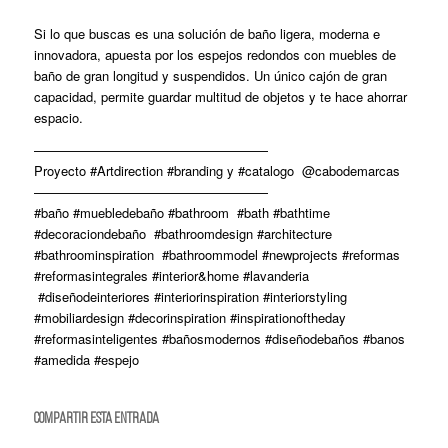
Si lo que buscas es una solución de baño ligera, moderna e
innovadora, apuesta por los espejos redondos con muebles de
baño de gran longitud y suspendidos. Un único cajón de gran
capacidad, permite guardar multitud de objetos y te hace ahorrar
espacio.
——————————————————
Proyecto #Artdirection #branding y #catalogo @cabodemarcas
——————————————————
#baño #muebledebaño #bathroom #bath #bathtime
#decoraciondebaño #bathroomdesign #architecture
#bathroominspiration #bathroommodel #newprojects #reformas
#reformasintegrales #interior&home #lavanderia
#diseñodeinteriores #interiorinspiration #interiorstyling
#mobiliardesign #decorinspiration #inspirationoftheday
#reformasinteligentes #bañosmodernos #diseñodebaños #banos
#amedida #espejo
Compartir esta entrada