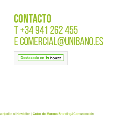
CONTACTO
T
+34 941 262 455
E
COMERCIAL@UNIBANO.ES
cripción al Newletter
|
Branding&Comunicación
Cabo de Marcas