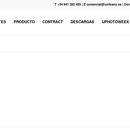
T +34 941 262 455
|
E comercial@unibano.es
|
Don
TES
PRODUCTO
CONTRACT
DESCARGAS
UPHOTOWEEK