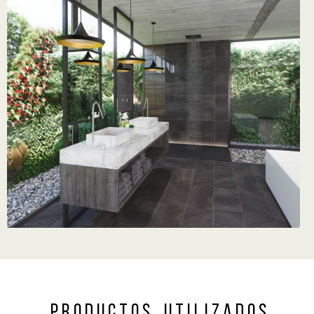
P R O D U C T O S U T I L I Z A D O S