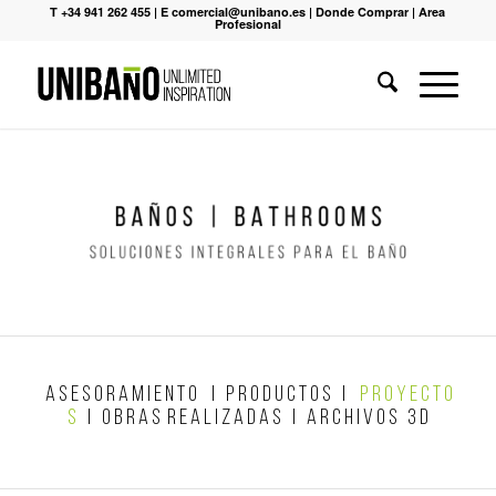
T +34 941 262 455
|
E comercial@unibano.es
|
Donde Comprar
|
Area
Profesional
A S E S O R A M I E N T O
|
P R O D U C T O S
|
P R O Y E C T O
S
|
O B R A S R E A L I Z A D A S
|
A R C H I V O S 3 D