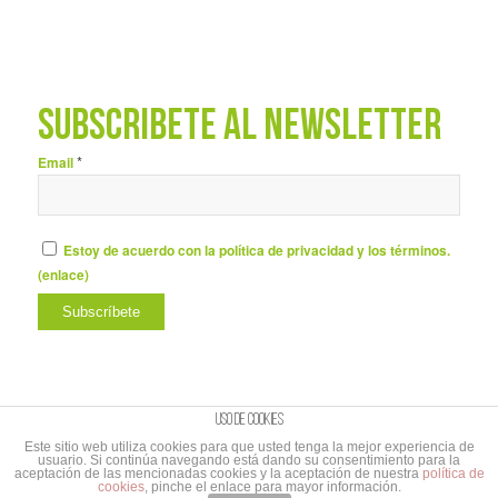
SUBSCRÍBETE AL NEWSLETTER
*
Email
Estoy de acuerdo con la política de privacidad y los términos.
(
enlace
)
Uso de cookies
Este sitio web utiliza cookies para que usted tenga la mejor experiencia de
usuario. Si continúa navegando está dando su consentimiento para la
© Copyright - UNIBAÑO |
Aviso Legal y Política de privacidad
|
Aviso Legal
aceptación de las mencionadas cookies y la aceptación de nuestra
política de
cookies
, pinche el enlace para mayor información.
suscripción al Newletter
|
Branding&Comunicación
Cabo de Marcas