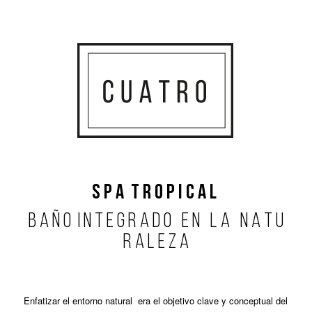
S P A T R O P I C A L
B A Ñ O I N T E G R A D O E N L A N A T U
R A L E Z A
Enfatizar el entorno natural
era el objetivo clave y conceptual del