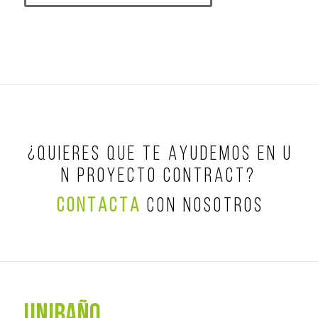
¿ Q U I E R E S Q U E T E A Y U D E M O S E N U
N P R O Y E C T O C O N T R A C T ?
C O N T A C T A
C O N N O S O T R O S
UNIBAÑO