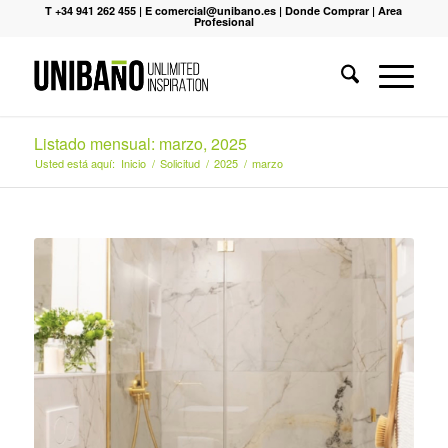
T +34 941 262 455
|
E comercial@unibano.es
|
Donde Comprar
|
Area
Profesional
Listado mensual: marzo, 2025
Usted está aquí:
Inicio
/
Solicitud
/
2025
/
marzo