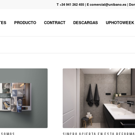
T +34 941 262 455
|
E comercial@unibano.es
|
Don
TES
PRODUCTO
CONTRACT
DESCARGAS
UPHOTOWEEK
, SOMOS
SINCRO ACIERTA EN ESTA REFORM