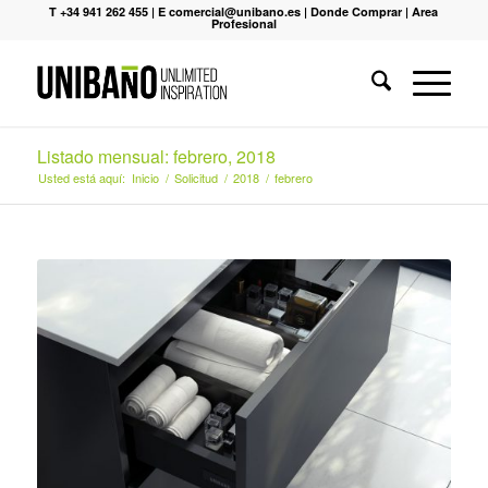
T +34 941 262 455
|
E comercial@unibano.es
|
Donde Comprar
|
Area
Profesional
Listado mensual: febrero, 2018
Usted está aquí:
Inicio
/
Solicitud
/
2018
/
febrero