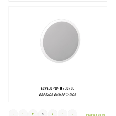
Espejo «Q» Redondo
ESPEJOS ENMARCADOS
‹
1
2
4
5
›
3
Página 3 de 10