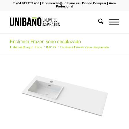
T +34 941 262 455
|
E comercial@unibano.es
|
Donde Comprar
|
Area
Profesional
Encimera Frozen seno desplazado
Usted está aquí:
Inicio
/
INICIO
/
Encimera Frozen seno desplazado