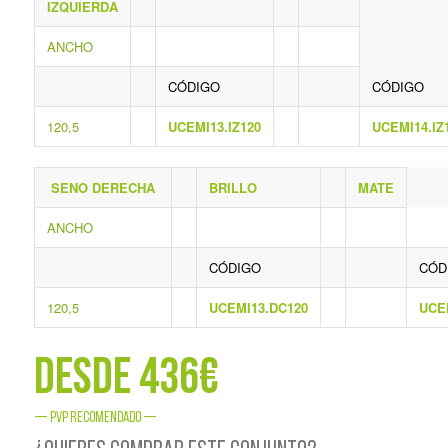
IZQUIERDA
ANCHO
CÓDIGO
CÓDIGO
120,5
UCEMI13.IZ120
UCEMI14.IZ
SENO DERECHA
BRILLO
MATE
ANCHO
CÓDIGO
CÓD
120,5
UCEMI13.DC120
UCE
Desde 436€
— PVP RECOMENDADO —