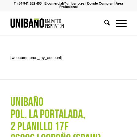
T +34 941 262 455
|
E comercial@unibano.es
|
Donde Comprar
|
Area
Profesional
[woocommerce_my_account]
UNIBAÑO
POL. La Portalada,
2 PLANILLO 17F