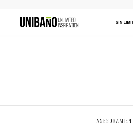
SIN LIMI
A S E S O R A M I E N 