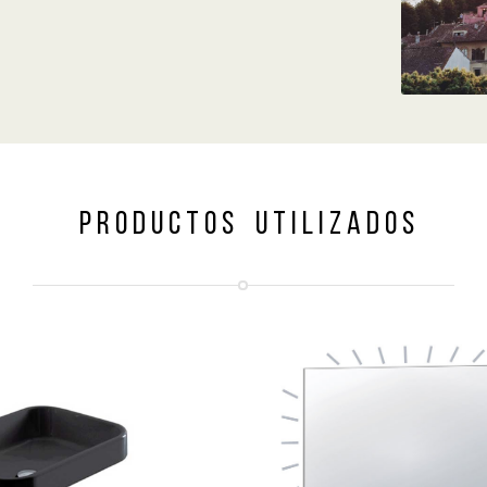
P R O D U C T O S U T I L I Z A D O S