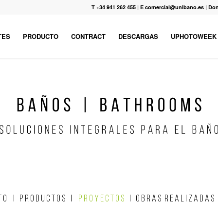
T +34 941 262 455
|
E comercial@unibano.es
|
Don
TES
PRODUCTO
CONTRACT
DESCARGAS
UPHOTOWEEK
T O
|
P R O D U C T O S
|
P R O Y E C T O S
|
O B R A S R E A L I Z A D A S