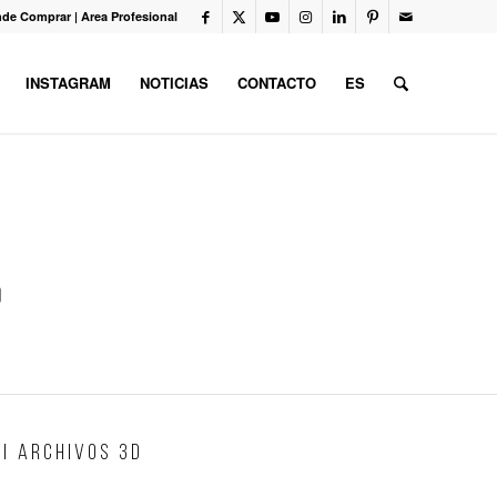
de Comprar
|
Area Profesional
INSTAGRAM
NOTICIAS
CONTACTO
ES
|
A R C H I V O S 3 D