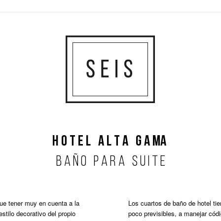
H O T E L A L T A G A MA
B A Ñ O P A R A S U I T E
que tener muy en cuenta a la
Los cuartos de baño de hotel ti
stilo decorativo del propio
poco previsibles, a manejar códi