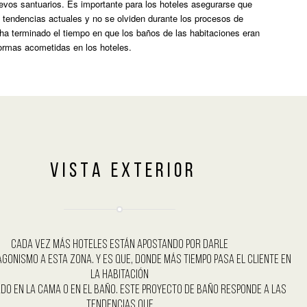
uevos santuarios. Es importante para los hoteles asegurarse que
tendencias actuales y no se olviden durante los procesos de
 ha terminado el tiempo en que los baños de las habitaciones eran
formas acometidas en los hoteles.
V I S T A E X T E R I O R
Cada vez más hoteles están apostando por darle
gonismo a esta zona. Y es que, donde más tiempo pasa el cliente en
la habitación
do en la cama o en el baño. Este proyecto de baño responde a las
tendencias que